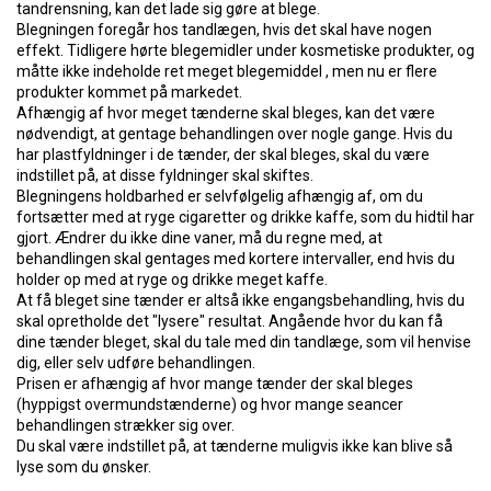
tandrensning, kan det lade sig gøre at blege.
Blegningen foregår hos tandlægen, hvis det skal have nogen
effekt. Tidligere hørte blegemidler under kosmetiske produkter, og
måtte ikke indeholde ret meget blegemiddel , men nu er flere
produkter kommet på markedet.
Afhængig af hvor meget tænderne skal bleges, kan det være
nødvendigt, at gentage behandlingen over nogle gange. Hvis du
har plastfyldninger i de tænder, der skal bleges, skal du være
indstillet på, at disse fyldninger skal skiftes.
Blegningens holdbarhed er selvfølgelig afhængig af, om du
fortsætter med at ryge cigaretter og drikke kaffe, som du hidtil har
gjort. Ændrer du ikke dine vaner, må du regne med, at
behandlingen skal gentages med kortere intervaller, end hvis du
holder op med at ryge og drikke meget kaffe.
At få bleget sine tænder er altså ikke engangsbehandling, hvis du
skal opretholde det "lysere" resultat. Angående hvor du kan få
dine tænder bleget, skal du tale med din tandlæge, som vil henvise
dig, eller selv udføre behandlingen.
Prisen er afhængig af hvor mange tænder der skal bleges
(hyppigst overmundstænderne) og hvor mange seancer
behandlingen strækker sig over.
Du skal være indstillet på, at tænderne muligvis ikke kan blive så
lyse som du ønsker.