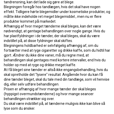
tandrensning, kan det lade sig gøre at blege.
Blegningen foregår hos tandlægen, hvis det skal have nogen
effekt. Tidligere hørte blegemidler under kosmetiske produkter, og
måtte ikke indeholde ret meget blegemiddel , men nu er flere
produkter kommet på markedet.
Afhængig af hvor meget tænderne skal bleges, kan det være
nødvendigt, at gentage behandlingen over nogle gange. Hvis du
har plastfyldninger i de tænder, der skal bleges, skal du være
indstillet på, at disse fyldninger skal skiftes.
Blegningens holdbarhed er selvfølgelig afhængig af, om du
fortsætter med at ryge cigaretter og drikke kaffe, som du hidtil har
gjort. Ændrer du ikke dine vaner, må du regne med, at
behandlingen skal gentages med kortere intervaller, end hvis du
holder op med at ryge og drikke meget kaffe.
At få bleget sine tænder er altså ikke engangsbehandling, hvis du
skal opretholde det "lysere" resultat. Angående hvor du kan få
dine tænder bleget, skal du tale med din tandlæge, som vil henvise
dig, eller selv udføre behandlingen.
Prisen er afhængig af hvor mange tænder der skal bleges
(hyppigst overmundstænderne) og hvor mange seancer
behandlingen strækker sig over.
Du skal være indstillet på, at tænderne muligvis ikke kan blive så
lyse som du ønsker.