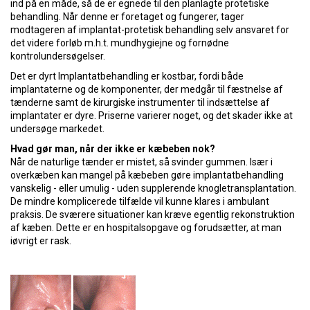
ind på en måde, så de er egnede til den planlagte protetiske
behandling. Når denne er foretaget og fungerer, tager
modtageren af implantat-protetisk behandling selv ansvaret for
det videre forløb m.h.t. mundhygiejne og fornødne
kontrolundersøgelser.
Det er dyrt Implantatbehandling er kostbar, fordi både
implantaterne og de komponenter, der medgår til fæstnelse af
tænderne samt de kirurgiske instrumenter til indsættelse af
implantater er dyre. Priserne varierer noget, og det skader ikke at
undersøge markedet.
Hvad gør man, når der ikke er kæbeben nok?
Når de naturlige tænder er mistet, så svinder gummen. Især i
overkæben kan mangel på kæbeben gøre implantatbehandling
vanskelig - eller umulig - uden supplerende knogletransplantation.
De mindre komplicerede tilfælde vil kunne klares i ambulant
praksis. De sværere situationer kan kræve egentlig rekonstruktion
af kæben. Dette er en hospitalsopgave og forudsætter, at man
iøvrigt er rask.