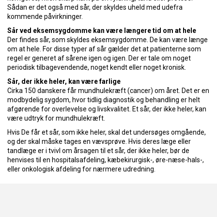
Sådan er det også med sår, der skyldes uheld med udefra
kommende påvirkninger.
Sår ved eksemsygdomme kan være længere tid om at hele
Der findes sår, som skyldes eksemsygdomme. De kan være længe
om at hele. For disse typer af sår gælder det at patienterne som
regel er generet af sårene igen og igen. Der er tale om noget
periodisk tilbagevendende, noget kendt eller noget kronisk.
Sår, der ikke heler, kan være farlige
Cirka 150 danskere får mundhulekræft (cancer) om året. Det er en
modbydelig sygdom, hvor tidlig diagnostik og behandling er helt
afgørende for overlevelse og livskvalitet. Et sår, der ikke heler, kan
være udtryk for mundhulekræft.
Hvis De får et sår, som ikke heler, skal det undersøges omgående,
og der skal måske tages en vævsprøve. Hvis deres læge eller
tandlæge er i tvivl om årsagen til et sår, der ikke heler, bør de
henvises til en hospitalsafdeling, kæbekirurgisk-, øre-næse-hals-,
eller onkologisk afdeling for nærmere udredning.