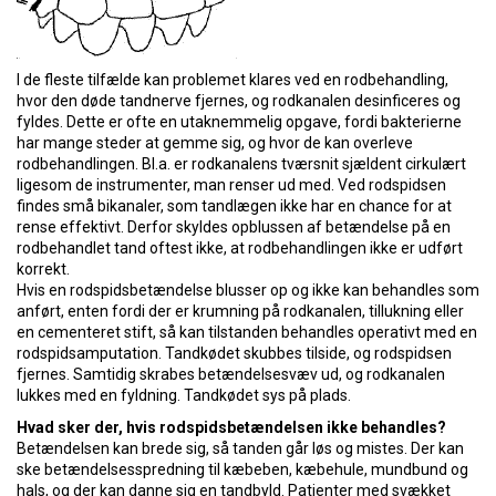
I de fleste tilfælde kan problemet klares ved en rodbehandling,
hvor den døde tandnerve fjernes, og rodkanalen desinficeres og
fyldes. Dette er ofte en utaknemmelig opgave, fordi bakterierne
har mange steder at gemme sig, og hvor de kan overleve
rodbehandlingen. Bl.a. er rodkanalens tværsnit sjældent cirkulært
ligesom de instrumenter, man renser ud med. Ved rodspidsen
findes små bikanaler, som tandlægen ikke har en chance for at
rense effektivt. Derfor skyldes opblussen af betændelse på en
rodbehandlet tand oftest ikke, at rodbehandlingen ikke er udført
korrekt.
Hvis en rodspidsbetændelse blusser op og ikke kan behandles som
anført, enten fordi der er krumning på rodkanalen, tillukning eller
en cementeret stift, så kan tilstanden behandles operativt med en
rodspidsamputation. Tandkødet skubbes tilside, og rodspidsen
fjernes. Samtidig skrabes betændelsesvæv ud, og rodkanalen
lukkes med en fyldning. Tandkødet sys på plads.
Hvad sker der, hvis rodspidsbetændelsen ikke behandles?
Betændelsen kan brede sig, så tanden går løs og mistes. Der kan
ske betændelsesspredning til kæbeben, kæbehule, mundbund og
hals, og der kan danne sig en tandbyld. Patienter med svækket