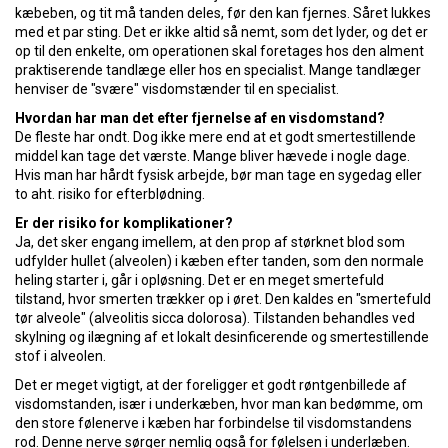
kæbeben, og tit må tanden deles, før den kan fjernes. Såret lukkes
med et par sting. Det er ikke altid så nemt, som det lyder, og det er
op til den enkelte, om operationen skal foretages hos den alment
praktiserende tandlæge eller hos en specialist. Mange tandlæger
henviser de "svære" visdomstænder til en specialist.
Hvordan har man det efter fjernelse af en visdomstand?
De fleste har ondt. Dog ikke mere end at et godt smertestillende
middel kan tage det værste. Mange bliver hævede i nogle dage.
Hvis man har hårdt fysisk arbejde, bør man tage en sygedag eller
to aht. risiko for efterblødning.
Er der risiko for komplikationer?
Ja, det sker engang imellem, at den prop af størknet blod som
udfylder hullet (alveolen) i kæben efter tanden, som den normale
heling starter i, går i opløsning. Det er en meget smertefuld
tilstand, hvor smerten trækker op i øret. Den kaldes en "smertefuld
tør alveole" (alveolitis sicca dolorosa). Tilstanden behandles ved
skylning og ilægning af et lokalt desinficerende og smertestillende
stof i alveolen.
Det er meget vigtigt, at der foreligger et godt røntgenbillede af
visdomstanden, især i underkæben, hvor man kan bedømme, om
den store følenerve i kæben har forbindelse til visdomstandens
rod. Denne nerve sørger nemlig også for følelsen i underlæben.