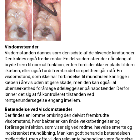
Visdomstænder
Visdomstanden dannes som den sidste af de blivende kindtænder.
Den kaldes også tredie molar. En del visdomstænder når aldrig at
bryde frem til normal funktion, enten fordi der ikke er plads til dem
i kæben, eller også fordi frembrudet simpelthen går i stå. En
visdomstand, som ikke har forbindelse til mundhulen kan ligge i
kæben i årevis uden at gøre skade, men den kan også i al
ubemærkethed forårsage ødelæggelser på nabotænder. Derfor
lønner det sig at få kontrolleret tilstanden ved
røntgenundersøgelse engang imellem.
Betændelse ved visdomstænder
Der findes en lomme omkring den delvist frembrudte
visdomstand, hvor bakterier kan finde vækstbetingelser og
forårsage infektion, som viser sig ved rødme, hævelse smerte og
indskrænket mundåbning. Man kan godt behandle betændelsen
midlertidigt, men ofte vil den relevante behandling være fjernelse