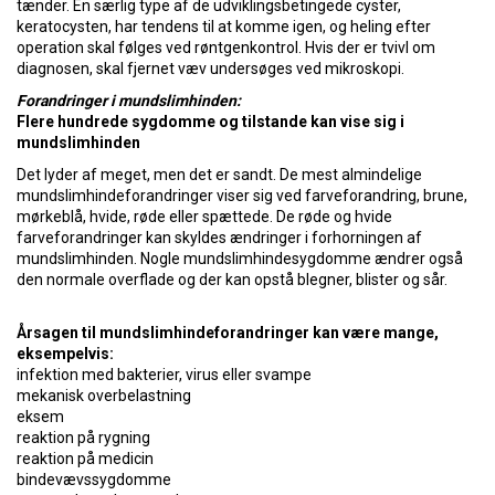
tænder. En særlig type af de udviklingsbetingede cyster,
keratocysten, har tendens til at komme igen, og heling efter
operation skal følges ved røntgenkontrol. Hvis der er tvivl om
diagnosen, skal fjernet væv undersøges ved mikroskopi.
Forandringer i mundslimhinden:
Flere hundrede sygdomme og tilstande kan vise sig i
mundslimhinden
Det lyder af meget, men det er sandt. De mest almindelige
mundslimhindeforandringer viser sig ved farveforandring, brune,
mørkeblå, hvide, røde eller spættede. De røde og hvide
farveforandringer kan skyldes ændringer i forhorningen af
mundslimhinden. Nogle mundslimhindesygdomme ændrer også
den normale overflade og der kan opstå blegner, blister og sår.
Årsagen til mundslimhindeforandringer kan være mange,
eksempelvis:
infektion med bakterier, virus eller svampe
mekanisk overbelastning
eksem
reaktion på rygning
reaktion på medicin
bindevævssygdomme