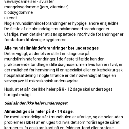
vævsnydannelser - svulster
mangelsygdomme (jern, vitaminer)
blodsygdomme
ukendt.
Nogle mundslimhindeforandringer er hyppige, andre er sjældne.
De fleste af de almindelige mundslimhindeforandringer er
ufarlige, men det sker at især spættede, rød/hvide forandringer er
forstadium til alvorlige sygdomme.
Alle mundslimhindeforandringer bør undersøges
Det er vigtigt, at der bliver stillet en diagnose på
mundslimhindeforandringer. I de fleste tilfælde kan den
praktiserende tandlæge stille diagnosen, men hvis han er i tvivl, er
der mulighed for henvisning til en specialist eller en kæbekirurgisk
hospitalsafdeling. I nogle tilfælde er det nødvendigt at tage en
vævsprøve til mikroskopisk undersøgelse.
Husk, at et sår, der ikke heler på 8 - 12 dage skal undersøges
hurtigst muligt.
Skal sår der ikke heler undersøges:
Almindelige sår heler på 8 - 14 dage.
De mest almindelige sår i mundhulen er ufarlige, og de heler uden
problemer i løbet af en uges tid, hvis det som forårsagede såret
korrigeres, fx.en skarp kant på en fyldning, tand eller protese.