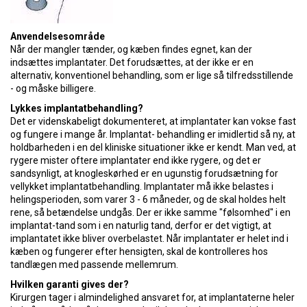
Anvendelsesområde
Når der mangler tænder, og kæben findes egnet, kan der
indsættes implantater. Det forudsættes, at der ikke er en
alternativ, konventionel behandling, som er lige så tilfredsstillende
- og måske billigere.
Lykkes implantatbehandling?
Det er videnskabeligt dokumenteret, at implantater kan vokse fast
og fungere i mange år. Implantat- behandling er imidlertid så ny, at
holdbarheden i en del kliniske situationer ikke er kendt. Man ved, at
rygere mister oftere implantater end ikke rygere, og det er
sandsynligt, at knogleskørhed er en ugunstig forudsætning for
vellykket implantatbehandling. Implantater må ikke belastes i
helingsperioden, som varer 3 - 6 måneder, og de skal holdes helt
rene, så betændelse undgås. Der er ikke samme "følsomhed" i en
implantat-tand som i en naturlig tand, derfor er det vigtigt, at
implantatet ikke bliver overbelastet. Når implantater er helet ind i
kæben og fungerer efter hensigten, skal de kontrolleres hos
tandlægen med passende mellemrum.
Hvilken garanti gives der?
Kirurgen tager i almindelighed ansvaret for, at implantaterne heler