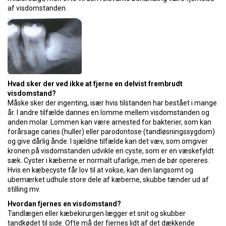
af visdomstanden.
Hvad sker der ved ikke at fjerne en delvist frembrudt
visdomstand?
Måske sker der ingenting, især hvis tilstanden har bestået i mange
år. I andre tilfælde dannes en lomme mellem visdomstanden og
anden molar. Lommen kan være arnested for bakterier, som kan
forårsage caries (huller) eller parodontose (tandløsningssygdom)
og give dårlig ånde. I sjældne tilfælde kan det væv, som omgiver
kronen på visdomstanden udvikle en cyste, som er en væskefyldt
sæk. Cyster i kæberne er normalt ufarlige, men de bør opereres.
Hvis en kæbecyste får lov til at vokse, kan den langsomt og
ubemærket udhule store dele af kæberne, skubbe tænder ud af
stilling mv.
Hvordan fjernes en visdomstand?
Tandlægen eller kæbekirurgen lægger et snit og skubber
tandkødet til side. Ofte må der fjernes lidt af det dækkende