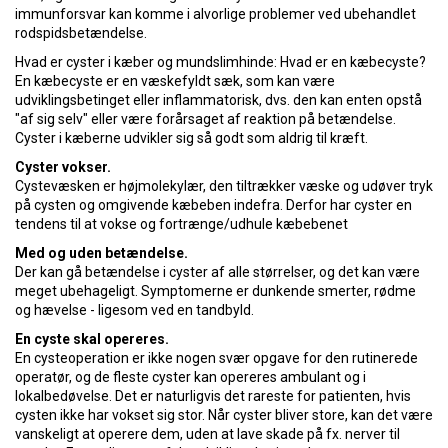
immunforsvar kan komme i alvorlige problemer ved ubehandlet
rodspidsbetændelse.
Hvad er cyster i kæber og mundslimhinde: Hvad er en kæbecyste?
En kæbecyste er en væskefyldt sæk, som kan være
udviklingsbetinget eller inflammatorisk, dvs. den kan enten opstå
"af sig selv" eller være forårsaget af reaktion på betændelse.
Cyster i kæberne udvikler sig så godt som aldrig til kræft.
Cyster vokser.
Cystevæsken er højmolekylær, den tiltrækker væske og udøver tryk
på cysten og omgivende kæbeben indefra. Derfor har cyster en
tendens til at vokse og fortrænge/udhule kæbebenet
Med og uden betændelse.
Der kan gå betændelse i cyster af alle størrelser, og det kan være
meget ubehageligt. Symptomerne er dunkende smerter, rødme
og hævelse - ligesom ved en tandbyld.
En cyste skal opereres.
En cysteoperation er ikke nogen svær opgave for den rutinerede
operatør, og de fleste cyster kan opereres ambulant og i
lokalbedøvelse. Det er naturligvis det rareste for patienten, hvis
cysten ikke har vokset sig stor. Når cyster bliver store, kan det være
vanskeligt at operere dem, uden at lave skade på fx. nerver til