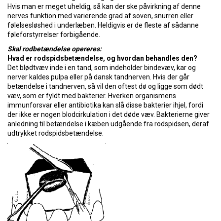
Hvis man er meget uheldig, så kan der ske påvirkning af denne
nerves funktion med varierende grad af soven, snurren eller
følelsesløshed i underlæben. Heldigvis er de fleste af sådanne
føleforstyrrelser forbigående.
Skal rodbetændelse opereres:
Hvad er rodspidsbetændelse, og hvordan behandles den?
Det blødtvæv inde i en tand, som indeholder bindevæv, kar og
nerver kaldes pulpa eller på dansk tandnerven. Hvis der går
betændelse i tandnerven, så vil den oftest dø og ligge som dødt
væv, som er fyldt med bakterier. Hverken organismens
immunforsvar eller antibiotika kan slå disse bakterier ihjel, fordi
der ikke er nogen blodcirkulation i det døde væv. Bakterierne giver
anledning til betændelse i kæben udgående fra rodspidsen, deraf
udtrykket rodspidsbetændelse.