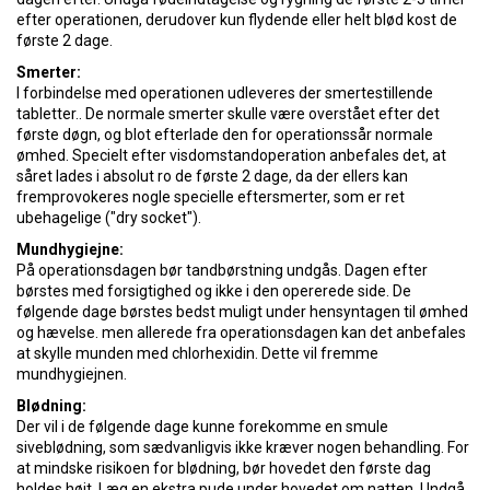
efter operationen, derudover kun flydende eller helt blød kost de
første 2 dage.
Smerter:
I forbindelse med operationen udleveres der smertestillende
tabletter.. De normale smerter skulle være overstået efter det
første døgn, og blot efterlade den for operationssår normale
ømhed. Specielt efter visdomstandoperation anbefales det, at
såret lades i absolut ro de første 2 dage, da der ellers kan
fremprovokeres nogle specielle eftersmerter, som er ret
ubehagelige ("dry socket").
Mundhygiejne:
På operationsdagen bør tandbørstning undgås. Dagen efter
børstes med forsigtighed og ikke i den opererede side. De
følgende dage børstes bedst muligt under hensyntagen til ømhed
og hævelse. men allerede fra operationsdagen kan det anbefales
at skylle munden med chlorhexidin. Dette vil fremme
mundhygiejnen.
Blødning:
Der vil i de følgende dage kunne forekomme en smule
siveblødning, som sædvanligvis ikke kræver nogen behandling. For
at mindske risikoen for blødning, bør hovedet den første dag
holdes højt. Læg en ekstra pude under hovedet om natten. Undgå