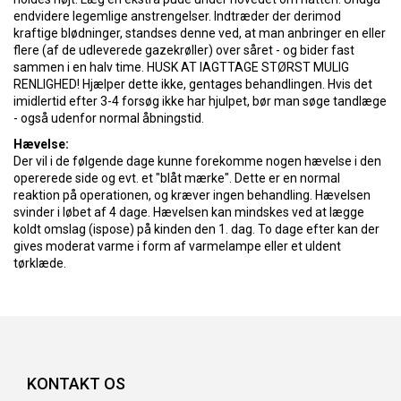
endvidere legemlige anstrengelser. Indtræder der derimod
kraftige blødninger, standses denne ved, at man anbringer en eller
flere (af de udleverede gazekrøller) over såret - og bider fast
sammen i en halv time. HUSK AT IAGTTAGE STØRST MULIG
RENLIGHED! Hjælper dette ikke, gentages behandlingen. Hvis det
imidlertid efter 3-4 forsøg ikke har hjulpet, bør man søge tandlæge
- også udenfor normal åbningstid.
Hævelse:
Der vil i de følgende dage kunne forekomme nogen hævelse i den
opererede side og evt. et "blåt mærke". Dette er en normal
reaktion på operationen, og kræver ingen behandling. Hævelsen
svinder i løbet af 4 dage. Hævelsen kan mindskes ved at lægge
koldt omslag (ispose) på kinden den 1. dag. To dage efter kan der
gives moderat varme i form af varmelampe eller et uldent
tørklæde.
KONTAKT OS